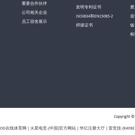
重要合作伙伴
发明专利证书
磨
公司相关企业
ISO3834和EN15085-2
齿
员工宿舍展示
焊接证书
钣
检
Copyrig
OD在线体育网
|
火星电竞·(中国)官方网站
|
华亿注册大厅
|
雷竞技·(RAYB
TOP


