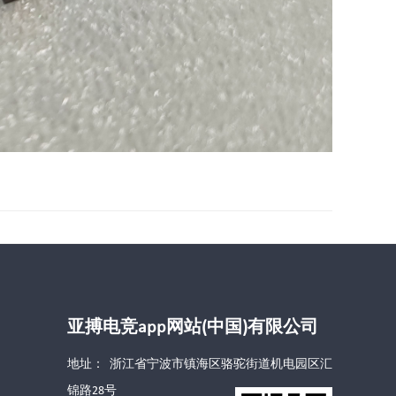
亚搏电竞app网站(中国)有限公司
地址： 浙江省宁波市镇海区骆驼街道机电园区汇
锦路28号