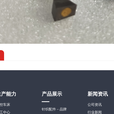
情
生产能力
产品展示
新闻资讯
控车床
公司资讯
针织配件－品牌
工中心
行业新闻