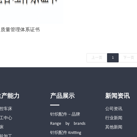
质量管理体系证书
上一页
1
下一页
生产能力
产品展示
新闻资讯
控车床
公司资讯
针织配件－品牌
工中心
行业新闻
Range by brands
床
其他新闻
针织配件 Knitting
轮加工