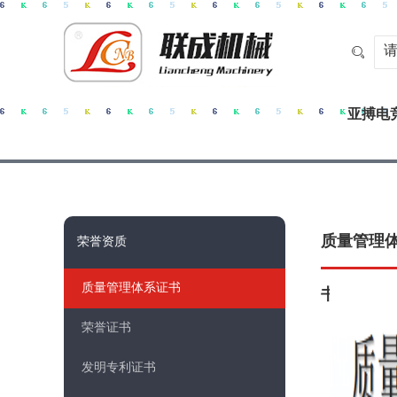

亚搏电竞
质量管理
荣誉资质
质量管理体系证书
书
荣誉证书
发明专利证书