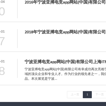
-04
2016年宁波亚搏电竞app网站(中国)有限
0
-01
2018年宁波亚搏电竞app网站(中国)有限
7
-01
宁波亚搏电竞app网站(中国)有限公司上海I
8
宁波亚搏电竞app网站(中国)有限公司有幸成功再次亮
域的顶尖企业和专业人才。作为行业的领先者之一，我
品。本次展览是宁波...
上一页
1
下一页