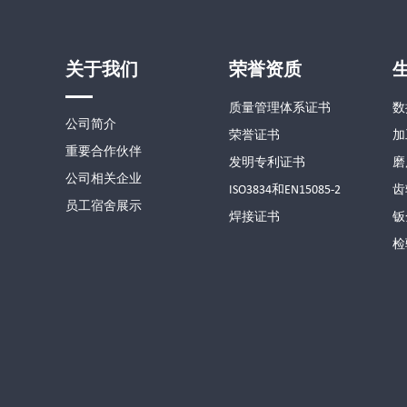
关于我们
荣誉资质
质量管理体系证书
数
公司简介
荣誉证书
加
重要合作伙伴
发明专利证书
磨
公司相关企业
ISO3834和EN15085-2
齿
员工宿舍展示
焊接证书
钣
检