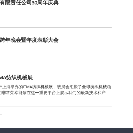
公司有限责任公司30周年庆典
公司跨年晚会暨年度表彰大会
TMA纺织机械展
相于上海举办的ITMA纺织机械展，该展会汇聚了全球纺织机械领
们非常荣幸能够在这一重要平台上展示我们的最新技术和产