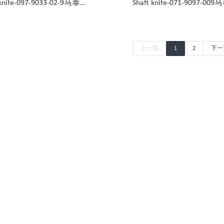
 knife-097-9033-02-9马泰...
Shaft knife-071-9097-009马
上一页
1
2
下一