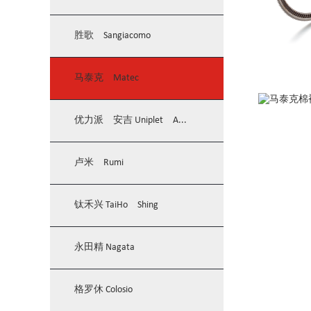
胜歌 Sangiacomo
马泰克 Matec
优力派 安吉 Uniplet A...
卢米 Rumi
钛禾兴 TaiHo Shing
永田精 Nagata
格罗休 Colosio