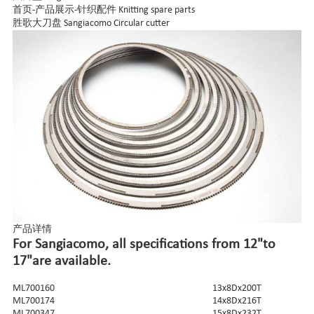
首页
-
产品展示
-
针织配件 Knitting spare parts
胜歌大刀盘 Sangiacomo Circular cutter
产品详情
For Sangiacomo, all specifications from 12"to
17"are available.
ML700160
13x8Dx200T
ML700174
14x8Dx216T
ML700347
15x8Dx232T