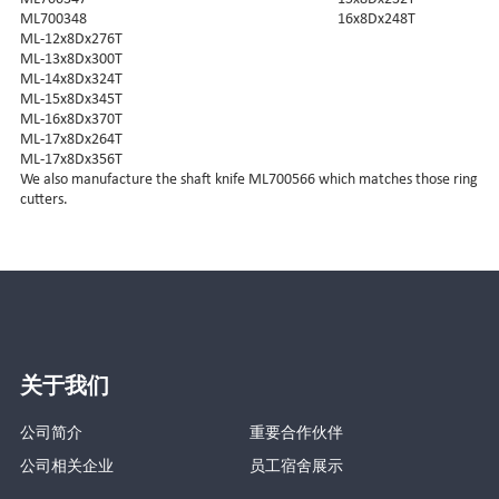
ML700348
16x8Dx248T
ML-12x8Dx276T
ML-13x8Dx300T
ML-14x8Dx324T
ML-15x8Dx345T
ML-16x8Dx370T
ML-17x8Dx264T
ML-17x8Dx356T
We also manufacture the shaft knife ML700566 which matches those ring
cutters.
关于我们
公司简介
重要合作伙伴
公司相关企业
员工宿舍展示