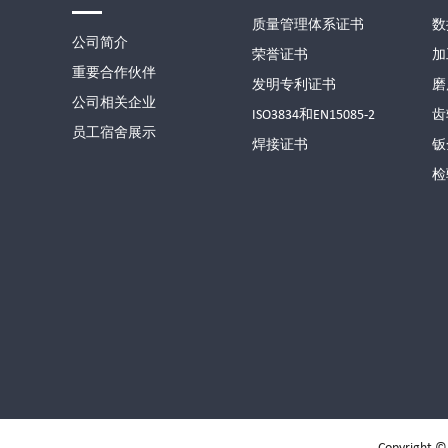
质量管理体系证书
数
公司简介
荣誉证书
加
重要合作伙伴
发明专利证书
磨
公司相关企业
ISO3834和EN15085-2
齿
员工宿舍展示
焊接证书
钣
检