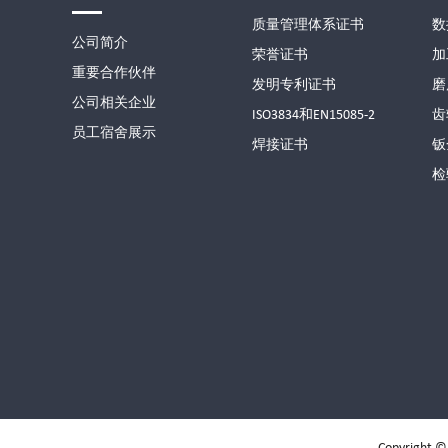
质量管理体系证书
数
公司简介
荣誉证书
加
重要合作伙伴
发明专利证书
磨
公司相关企业
ISO3834和EN15085-2
齿
员工宿舍展示
焊接证书
钣
检